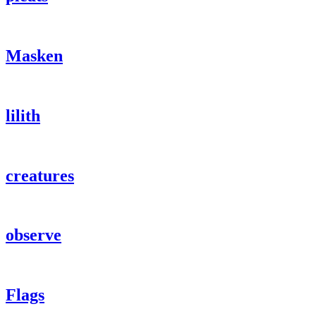
Masken
lilith
creatures
observe
Flags