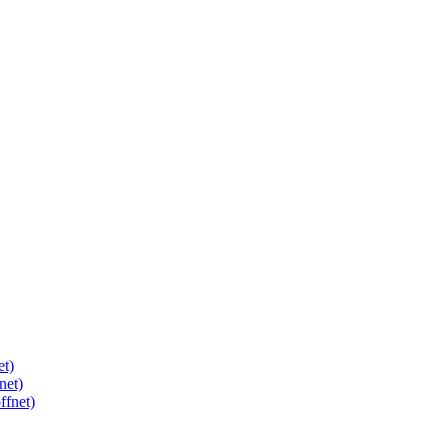
et)
net)
ffnet)